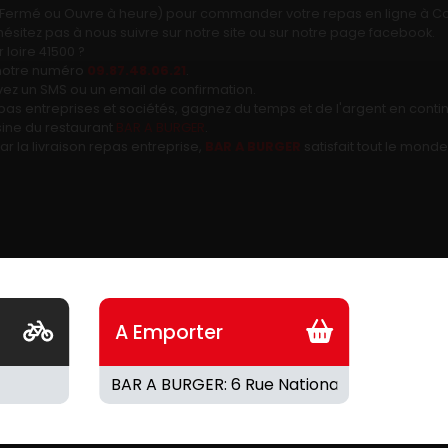
rt, Fermé ou Ouvre à heure) pour commander votre repas en ligne à Co
ésitez pas à nous suivre sur notre site ou sur notre page facebook.
loire 41500 ?
 notre numéro
09.87.48.06.21
.
vez un SMS ou un email de confirmation.
repas entreprises et sociétés, gagnez du temps et de l'argent en cont
isine du restaurant
BAR A BURGER
.
r la livraison repas entreprise,
BAR A BURGER
satisfait tout le monde
A Emporter