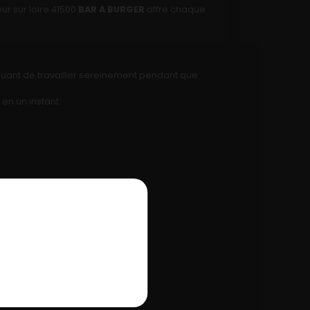
ur sur loire 41500
BAR A BURGER
offre chaque
inuant de travailler sereinement pendant que
 en un instant.