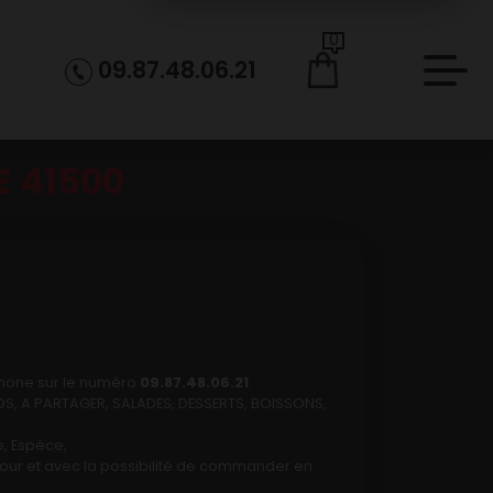
0
09.87.48.06.21
E 41500
phone sur le numéro
09.87.48.06.21
.
, A PARTAGER, SALADES, DESSERTS, BOISSONS,
, Espèce, .
à jour et avec la possibilité de commander en