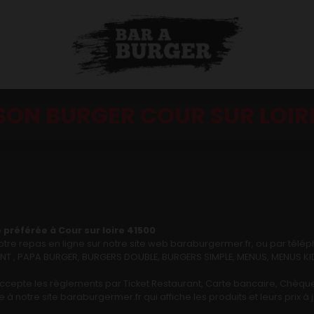
SON BURGER COUR SUR LOIR
préférée à Cour sur loire 41500
e repas en ligne sur notre site web baraburgermer.fr, ou par télé
 PAPA BURGER, BURGERS DOUBLE, BURGERS SIMPLE, MENUS, MENUS KIDS
ccepte les règlements par Ticket Restaurant, Carte bancaire, Chèque
 à notre site baraburgermer.fr qui affiche les produits et leurs prix 