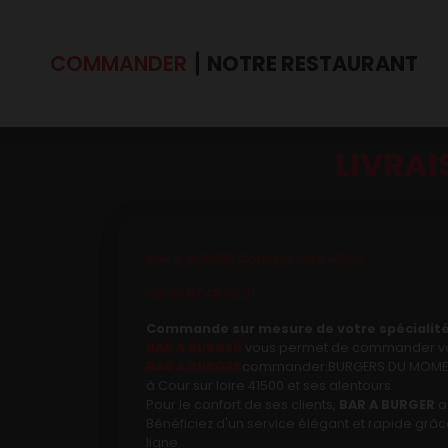
COMMANDER
NOTRE RESTAURANT
LIVRAI
Accueil
Allergènes
Charte Qualité
BAR A BURGER Cour sur loire 41500
C.G.V
Tél:09.87.48.06.21
Contact
Commande sur mesure de votre spécialité 
BAR A BURGER
vous permet de commander votr
BAR A BURGER
commander:BURGERS DU MOMENT ,
Mentions Légales
à Cour sur loire 41500 et ses alentours.
Pour le confort de ses clients,
BAR A BURGER
a
Mobile
Bénéficiez d'un service élégant et rapide grâce
ligne.